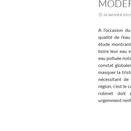
MODÉR
26 JANVIER 2017
A l’occasion d
qualité de l’ea
étude montrant
boire leur eau 
eau polluée nota
constat globalem
masquer la tris
nécessitant de
région, c’est le
robinet doit 
urgemment renfor