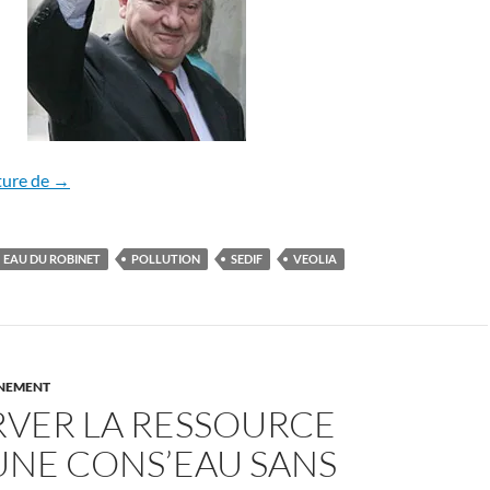
Pollution de la Marne: la réponse de M. Santini
ture de
→
EAU DU ROBINET
POLLUTION
SEDIF
VEOLIA
NNEMENT
RVER LA RESSOURCE
UNE CONS’EAU SANS