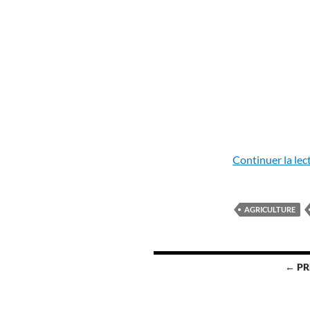
Continuer la lec
AGRICULTURE
Navigation
← PR
des