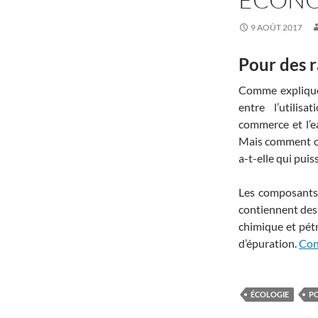
9 AOÛT 2017
Pour des r
Comme expliqué d
entre l’utili
commerce et l’ea
Mais comment cet
a-t-elle qui puis
Les composants
contiennent des 
chimique et pétr
d’épuration.
Con
ÉCOLOGIE
P