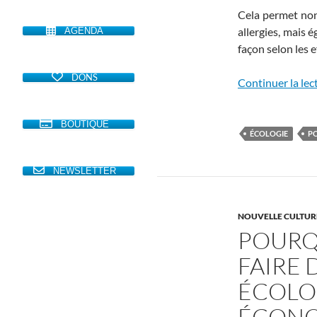
Cela permet non 
allergies, mais é
AGENDA
façon selon les e
DONS
Continuer la lec
BOUTIQUE
ÉCOLOGIE
P
NEWSLETTER
NOUVELLE CULTURE
POURQ
FAIRE 
ÉCOLO
ÉCONO