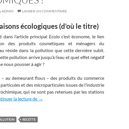
ADMIN
LAISSER UN COMMENTAIRE
aisons écologiques (d’où le titre)
ans l’article principal Ecolo c’est économe, le lien
sation des produits cosmétiques et ménagers du
u réside dans la pollution que cette dernière subit.
te pollution arrive jusqu’à l’eau et quel effet négatif
se nous pousser à agir ?
 – au demeurant flous – des produits du commerce
particules et des microparticules issues de l’industrie
ochimique, qui ne sont pas retenues par les stations
Pourquoi et comment faire des produits écolo
tinuer la lecture de
→
OLLUTION
RECETTE