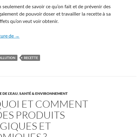
seulement de savoir ce qu’on fait et de prévenir des
galement de pouvoir doser et travailler la recette à sa
ffets qu’on veut voir obtenir.
Informations sur les ingrédients
ture de
→
OLLUTION
RECETTE
 DE L'EAU
,
SANTÉ & ENVIRONNEMENT
UOI ET COMMENT
DES PRODUITS
GIQUES ET
MIQUES ?