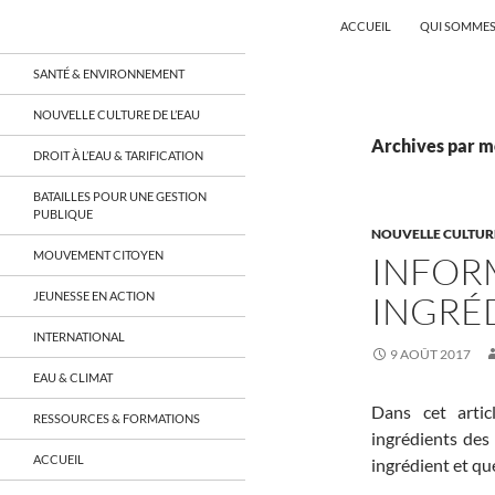
Recherche
Coordination EAU Île-de-France
ACCUEIL
QUI SOMMES
Aller
un réseau qui réunit citoyens et
SANTÉ & ENVIRONNEMENT
associations autour de la ressource
au
en eau en Île-de-France et sur tout le
contenu
NOUVELLE CULTURE DE L’EAU
territoire français, sur tous les
aspects: social, environnemental,
Archives par mo
DROIT À L’EAU & TARIFICATION
économique, juridique, de la santé,
culturel…
BATAILLES POUR UNE GESTION
PUBLIQUE
NOUVELLE CULTURE
MOUVEMENT CITOYEN
INFOR
JEUNESSE EN ACTION
INGRÉ
INTERNATIONAL
9 AOÛT 2017
EAU & CLIMAT
Dans cet artic
RESSOURCES & FORMATIONS
ingrédients des 
ACCUEIL
ingrédient et que