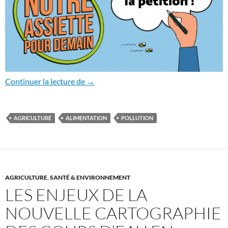
Une agriculture écologique, indissociable
Continuer la lecture de
→
AGRICULTURE
ALIMENTATION
POLLUTION
AGRICULTURE
,
SANTÉ & ENVIRONNEMENT
LES ENJEUX DE LA
NOUVELLE CARTOGRAPHIE