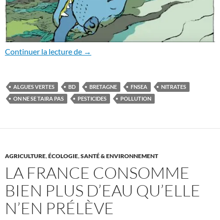
Algues vertes – L’histoire interdite
Continuer la lecture de
→
ALGUES VERTES
BD
BRETAGNE
FNSEA
NITRATES
ON NE SE TAIRA PAS
PESTICIDES
POLLUTION
AGRICULTURE
,
ÉCOLOGIE
,
SANTÉ & ENVIRONNEMENT
LA FRANCE CONSOMME
BIEN PLUS D’EAU QU’ELLE
N’EN PRÉLÈVE