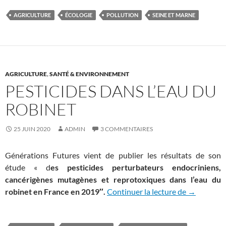
AGRICULTURE
ÉCOLOGIE
POLLUTION
SEINE ET MARNE
AGRICULTURE
,
SANTÉ & ENVIRONNEMENT
PESTICIDES DANS L’EAU DU
ROBINET
25 JUIN 2020
ADMIN
3 COMMENTAIRES
Générations Futures vient de publier les résultats de son
étude « d
es pesticides perturbateurs endocriniens,
cancérigènes mutagènes et reprotoxiques dans l’eau du
Pesticides 
robinet en France en 2019″.
Continuer la lecture de
→