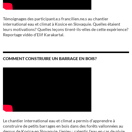
Témoignages des participant.e.s francilien.ne.s au chantier
international eau et climat à Kosice en Slovaquie. Quelles étaient
leurs motivations? Quelles leçons tirent-ils-elles de cette expérience?
Reportage vidéo d’Elif Karakartal.
COMMENT CONSTRUIRE UN BARRAGE EN BOIS?
Le chantier international eau et climat a permis d’apprendre à
construire de petits barrages en bois dans des forêts vallonnées au
dessus de Kosice en Slovaquie. L’enjeu : ralentir l’eau en cas de pluie,