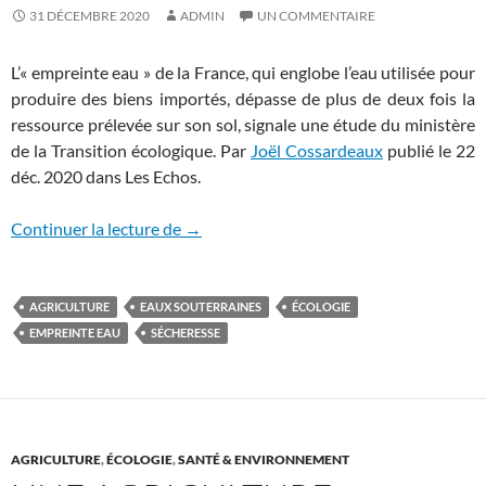
31 DÉCEMBRE 2020
ADMIN
UN COMMENTAIRE
L’« empreinte eau » de la France, qui englobe l’eau utilisée pour
produire des biens importés, dépasse de plus de deux fois la
ressource prélevée sur son sol, signale une étude du ministère
de la Transition écologique. Par
Joël Cossardeaux
p
ublié le 22
déc. 2020 dans Les Echos.
La France consomme bien plus d’eau qu’el
Continuer la lecture de
→
AGRICULTURE
EAUX SOUTERRAINES
ÉCOLOGIE
EMPREINTE EAU
SÉCHERESSE
AGRICULTURE
,
ÉCOLOGIE
,
SANTÉ & ENVIRONNEMENT