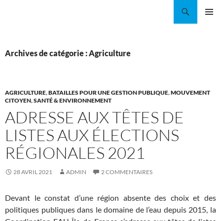
Aller
Recherche
Coordination EAU Île-de-France
au
MENU
contenu
PRINCI
Archives de catégorie : Agriculture
AGRICULTURE
,
BATAILLES POUR UNE GESTION PUBLIQUE
,
MOUVEMENT
CITOYEN
,
SANTÉ & ENVIRONNEMENT
ADRESSE AUX TÊTES DE
LISTES AUX ÉLECTIONS
RÉGIONALES 2021
28 AVRIL 2021
ADMIN
2 COMMENTAIRES
Devant le constat d’une région absente des choix et des
politiques publiques dans le domaine de l’eau depuis 2015, la