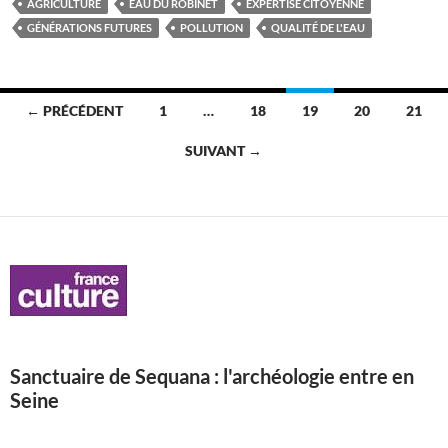
AGRICULTURE
EAU DU ROBINET
EXPERTISE CITOYENNE
GÉNÉRATIONS FUTURES
POLLUTION
QUALITÉ DE L'EAU
Navigation
← PRÉCÉDENT
1
…
18
19
20
21
des
SUIVANT →
articles
Sanctuaire de Sequana : l'archéologie entre en
Seine