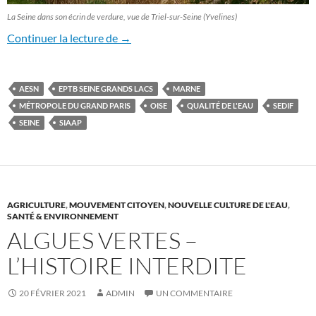
La Seine dans son écrin de verdure, vue de Triel-sur-Seine (Yvelines)
Adresse aux têtes de listes aux élections
Continuer la lecture de
→
AESN
EPTB SEINE GRANDS LACS
MARNE
MÉTROPOLE DU GRAND PARIS
OISE
QUALITÉ DE L'EAU
SEDIF
SEINE
SIAAP
AGRICULTURE
,
MOUVEMENT CITOYEN
,
NOUVELLE CULTURE DE L'EAU
,
SANTÉ & ENVIRONNEMENT
ALGUES VERTES –
L’HISTOIRE INTERDITE
20 FÉVRIER 2021
ADMIN
UN COMMENTAIRE