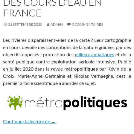
DES COURS D’EAU EN
FRANCE
21 SEPTEMBRE 2020
ADMIN
3 COMMENTAIRES
Les rivières disparaissent-elles de la carte ? Leur cartographie
en cours dévoile des conceptions de la nature guidées par des
objectifs opposés : protection des
milieux aquatiques
et de la
santé publique contre exploitation agricole intensive. Publié
en juillet 2020 dans la revue métro
politiques
par Kévin de la
Croix, Marie-Anne Germaine et Nicolas Verhaeghe, c’est le
premier article scientifique à aborder ce sujet.
Les enjeux de la nouvelle cartographie d
Continuer la lecture de
→