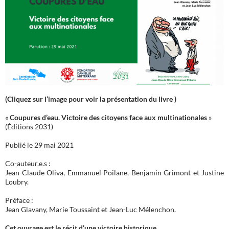
(Cliquez sur l’image pour voir la présentation du livre )
«
Coupures d’eau. Victoire des citoyens face aux multinationales
»
(Éditions 2031)
Publié le 29 mai 2021
Co-auteur.e.s :
Jean-Claude Oliva, Emmanuel Poilane, Benjamin Grimont et Justine
Loubry.
Préface :
Jean Glavany, Marie Toussaint et Jean-Luc Mélenchon.
Cet ouvrage est le récit d’une victoire historique.