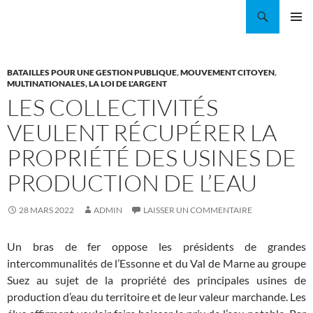
Aller
Recherche
Coordination EAU Île-de-France
au
MENU
contenu
PRINCI
BATAILLES POUR UNE GESTION PUBLIQUE
,
MOUVEMENT CITOYEN
,
MULTINATIONALES, LA LOI DE L'ARGENT
LES COLLECTIVITÉS
VEULENT RÉCUPÉRER LA
PROPRIÉTÉ DES USINES DE
PRODUCTION DE L’EAU
28 MARS 2022
ADMIN
LAISSER UN COMMENTAIRE
Un bras de fer oppose les présidents de grandes
intercommunalités de l’Essonne et du Val de Marne au groupe
Suez au sujet de la propriété des principales usines de
production d’eau du territoire et de leur valeur marchande. Les