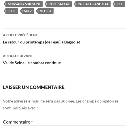
MORSANG-SUR-SEINE
PARIS SACLAY
PASCAL GRANDJEAT
RISF
SEDIF
SUEZ
VEOLIA
Navigation
ARTICLE PRÉCÉDENT
des
Le retour du printemps (de l’eau) à Bagnolet
articles
ARTICLE SUIVANT
Val de Seine: le combat continue
LAISSER UN COMMENTAIRE
Votre adresse e-mail ne sera pas publiée.
Les champs obligatoires
sont indiqués avec
*
Commentaire
*