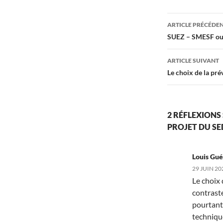
Navigati
ARTICLE PRÉCÉDE
des
SUEZ – SMESF ou l
articles
ARTICLE SUIVANT
Le choix de la pré
2 RÉFLEXIONS
PROJET DU SED
Louis Gué
29 JUIN 20
Le choix 
contrast
pourtant
technique