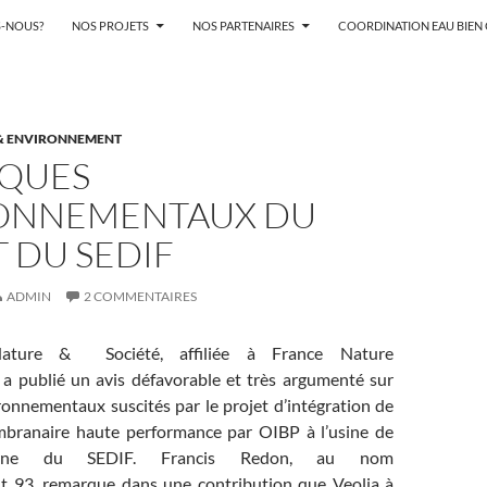
-NOUS?
NOS PROJETS
NOS PARTENAIRES
COORDINATION EAU BIE
& ENVIRONNEMENT
SQUES
ONNEMENTAUX DU
 DU SEDIF
ADMIN
2 COMMENTAIRES
 Nature & Société, affiliée à France Nature
a publié un avis défavorable et très argumenté sur
ronnementaux suscités par le projet d’intégration de
embranaire haute performance par OIBP à l’usine de
-Marne du SEDIF. Francis Redon, au nom
t 93, remarque dans une contribution que Veolia à