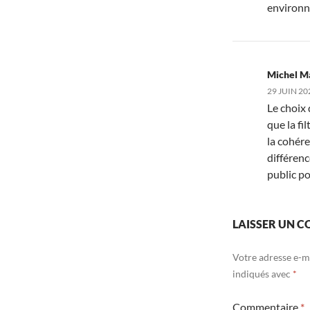
environn
Michel M
29 JUIN 20
Le choix
que la fi
la cohér
différenc
public po
LAISSER UN 
Votre adresse e-ma
indiqués avec
*
Commentaire
*