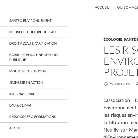
Recherche
Coordination EAU Île-de-France
ACCUEIL
QUI SOMMES
Aller
un réseau qui réunit citoyens et
SANTÉ & ENVIRONNEMENT
associations autour de la ressource
au
en eau en Île-de-France et sur tout le
contenu
NOUVELLE CULTURE DE L’EAU
territoire français, sur tous les
ÉCOLOGIE
,
SANTÉ 
aspects: social, environnemental,
DROIT À L’EAU & TARIFICATION
économique, juridique, de la santé,
LES RI
culturel…
BATAILLES POUR UNE GESTION
ENVIR
PUBLIQUE
PROJET
MOUVEMENT CITOYEN
JEUNESSE EN ACTION
25 JUIN 2026
INTERNATIONAL
L’association
EAU & CLIMAT
Environnement, 
les risques envi
RESSOURCES & FORMATIONS
la filtration m
ACCUEIL
Neuilly-sur
d’Environnemen