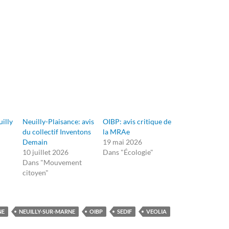
uilly
Neuilly-Plaisance: avis
OIBP: avis critique de
du collectif Inventons
la MRAe
Demain
19 mai 2026
10 juillet 2026
Dans "Écologie"
Dans "Mouvement
citoyen"
NE
NEUILLY-SUR-MARNE
OIBP
SEDIF
VEOLIA