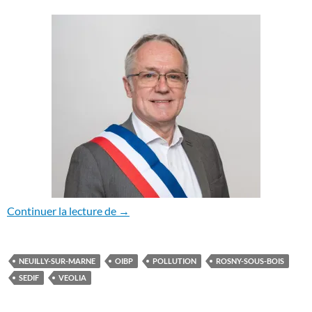
Fortes expressions rosnéennes
Continuer la lecture de
→
NEUILLY-SUR-MARNE
OIBP
POLLUTION
ROSNY-SOUS-BOIS
SEDIF
VEOLIA