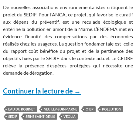
De nouvelles associations environnementalistes critiquent le
projet du SEDIF. Pour l’ANCA, ce projet, qui favorise le curatif
aux dépens du préventif, est une reculade écologique et
entérine la pollution en amont de la Marne. L’ENDEMA met en
évidence l’inanité des compensations par des économies
réalisés chez les usager.es. La question fondamentale est celle
du rapport coût bénéfice du projet et de la pertinence des
objectifs fixés par le SEDIF dans le contexte actuel. Le CEDRE
relève la présence d’espèces protégées qui nécessite une
demande de dérogation.
Les associations bou
Continuer la lecture de
→
EAU DU ROBINET
NEUILLY-SUR-MARNE
OIBP
POLLUTION
SEDIF
SEINE SAINT-DENIS
VEOLIA