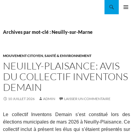
Aller
Recherche
Coordination EAU Île-de-France
au
MENU
contenu
PRINCI
Archives par mot-clé : Neuilly-sur-Marne
MOUVEMENT CITOYEN
,
SANTÉ & ENVIRONNEMENT
NEUILLY-PLAISANCE: AVIS
DU COLLECTIF INVENTONS
DEMAIN
10 JUILLET 2026
ADMIN
LAISSER UN COMMENTAIRE
Le collectif Inventons Demain s’est constitué lors des
élections municipales de mars 2026 à Neuilly-Plaisance. Ce
collectif inclut à présent les élus qui s’étaient présentés sur