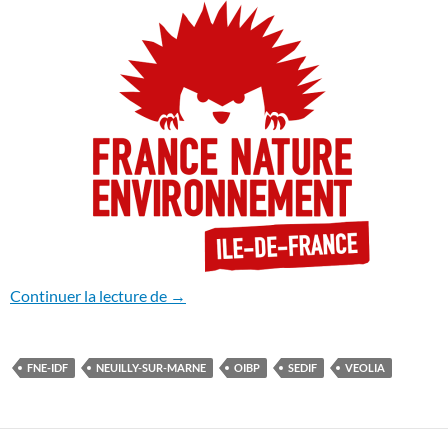
Un projet dangereux
Continuer la lecture de
→
FNE-IDF
NEUILLY-SUR-MARNE
OIBP
SEDIF
VEOLIA