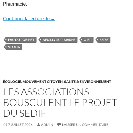
Pharmacie.
Projet du SEDIF: l’avis du pharmacien
Continuer la lecture de
→
EAU DU ROBINET
NEUILLY-SUR-MARNE
OIBP
SEDIF
VEOLIA
ÉCOLOGIE
,
MOUVEMENT CITOYEN
,
SANTÉ & ENVIRONNEMENT
LES ASSOCIATIONS
BOUSCULENT LE PROJET
DU SEDIF
7 JUILLET 2026
ADMIN
LAISSER UN COMMENTAIRE