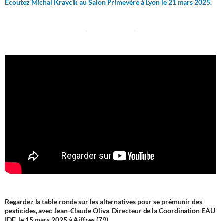
Ecoutez Michal Kravcik au Salon Primevère à Lyon le 21 mars 2025.
Regardez la table ronde sur les alternatives pour se prémunir des
pesticides, avec Jean-Claude Oliva, Directeur de la Coordination EAU
IDF, le 15 mars 2025 à Aiffres (79).