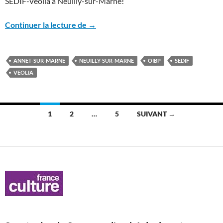
SEDIF-Veolia à Neuilly-sur-Marne!
Les risques environnementaux du proj
Continuer la lecture de
→
ANNET-SUR-MARNE
NEUILLY-SUR-MARNE
OIBP
SEDIF
VEOLIA
Navigation
1
2
…
5
SUIVANT →
des
articles