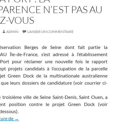
ARENCE N’EST PAS AU
Z-VOUS
ADMIN
LAISSER UN COMMENTAIRE
réservation Berges de Seine dont fait partie la
AU Île-de-France, s’est adressé à l’établissement
Port pour réclamer une nouvelle fois le rapport
ept projets candidats à l’occupation de la parcelle
jet Green Dock de la multinationale australienne
que leurs dossiers de candidature (voir courrier ci-
e troisième ville de Seine Saint-Denis, Saint Ouen, a
ement position contre le projet Green Dock (voir
dessous).
Haropa Port : la transparence n’est pas au rendez-vous
ture de
→