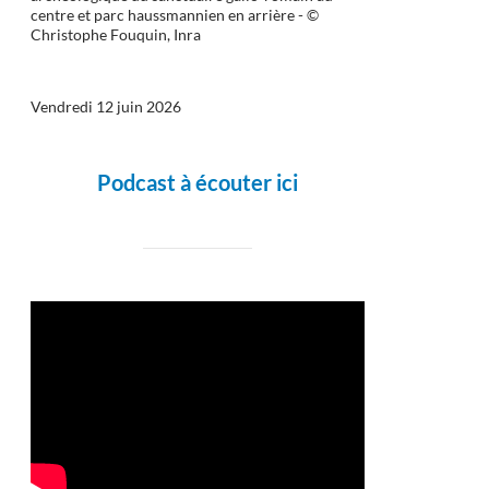
centre et parc haussmannien en arrière - ©
Christophe Fouquin, Inra
Vendredi 12 juin 2026
Podcast à écouter ici
)