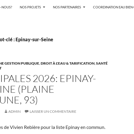
-NOUS?
NOS PROJETS
NOS PARTENAIRES
COORDINATION EAU BIE
t-clé : Epinay-sur-Seine
NE GESTION PUBLIQUE
,
DROIT À L'EAU & TARIFICATION
,
SANTÉ
T
PALES 2026: EPINAY-
INE (PLAINE
NE, 93)
ADMIN
LAISSER UN COMMENTAIRE
es de Vivien Rebière pour la liste Epinay en commun.