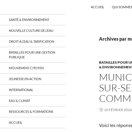
Recherche
Coordination EAU Île-de-France
ACCUEIL
QUI SOMMES
Aller
un réseau qui réunit citoyens et
SANTÉ & ENVIRONNEMENT
associations autour de la ressource
au
en eau en Île-de-France et sur tout le
contenu
NOUVELLE CULTURE DE L’EAU
territoire français, sur tous les
aspects: social, environnemental,
Archives par mo
DROIT À L’EAU & TARIFICATION
économique, juridique, de la santé,
culturel…
BATAILLES POUR UNE GESTION
PUBLIQUE
BATAILLES POUR U
& ENVIRONNEMEN
MOUVEMENT CITOYEN
MUNICI
JEUNESSE EN ACTION
SUR-SE
INTERNATIONAL
COMMU
EAU & CLIMAT
10 FÉVRIER 2026
RESSOURCES & FORMATIONS
ACCUEIL
Voici les répons