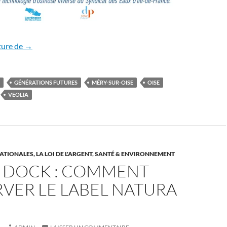
Comment assurer la qualité de l’eau potable?
ture de
→
GÉNÉRATIONS FUTURES
MÉRY-SUR-OISE
OISE
VEOLIA
TIONALES, LA LOI DE L'ARGENT
,
SANTÉ & ENVIRONNEMENT
 DOCK : COMMENT
VER LE LABEL NATURA