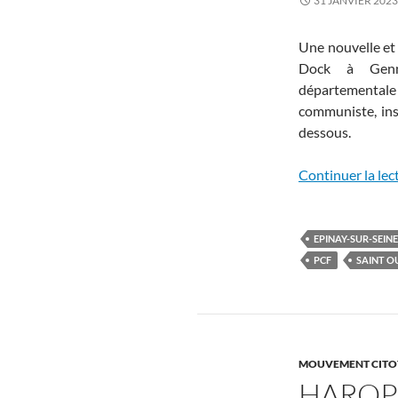
31 JANVIER 2023
Une nouvelle et 
Dock à Gennev
départemental
communiste, ins
dessous.
Continuer la lec
EPINAY-SUR-SEINE
PCF
SAINT O
MOUVEMENT CITO
HAROPA