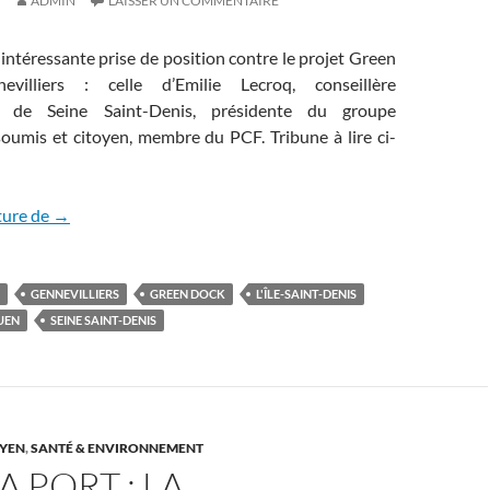
ADMIN
LAISSER UN COMMENTAIRE
intéressante prise de position contre le projet Green
illiers : celle d’Emilie Lecroq, conseillère
e de Seine Saint-Denis, présidente du groupe
oumis et citoyen, membre du PCF. Tribune à lire ci-
Green dock : comment préserver le label Natura 2000 ?
ture de
→
GENNEVILLIERS
GREEN DOCK
L'ÎLE-SAINT-DENIS
UEN
SEINE SAINT-DENIS
YEN
,
SANTÉ & ENVIRONNEMENT
 PORT : LA