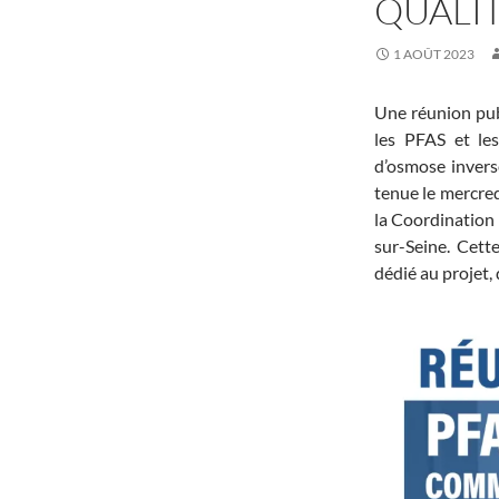
QUALIT
1 AOÛT 2023
Une réunion publ
les PFAS et les
d’osmose invers
tenue le mercredi
la Coordination 
sur-Seine. Cett
dédié au projet, q