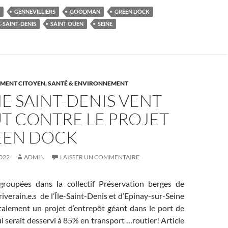
GENNEVILLIERS
GOODMAN
GREEN DOCK
LE-SAINT-DENIS
SAINT OUEN
SEINE
MENT CITOYEN
,
SANTÉ & ENVIRONNEMENT
NE SAINT-DENIS VENT
T CONTRE LE PROJET
EEN DOCK
022
ADMIN
LAISSER UN COMMENTAIRE
groupées dans la collectif Préservation berges de
 riverain.e.s de l’Île-Saint-Denis et d’Epinay-sur-Seine
talement un projet d’entrepôt géant dans le port de
ui serait desservi à 85% en transport …routier! Article