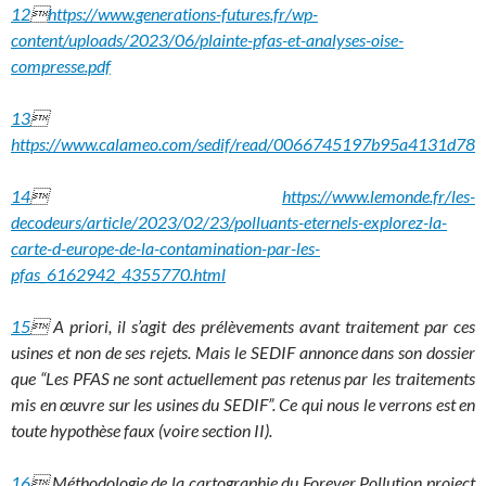
12

https://www.generations-futures.fr/wp-
content/uploads/2023/06/plainte-pfas-et-analyses-oise-
compresse.pdf
13

https://www.calameo.com/sedif/read/0066745197b95a4131d78
14

https://www.lemonde.fr/les-
decodeurs/article/2023/02/23/polluants-eternels-explorez-la-
carte-d-europe-de-la-contamination-par-les-
pfas_6162942_4355770.html
15
 A priori, il s’agit des prélèvements avant traitement par ces
usines et non de ses rejets. Mais le SEDIF annonce dans son dossier
que “Les PFAS ne sont actuellement pas retenus par les traitements
mis en œuvre sur les usines du SEDIF”. Ce qui nous le verrons est en
toute hypothèse faux (voire section II).
16
 Méthodologie de la cartographie du Forever Pollution project