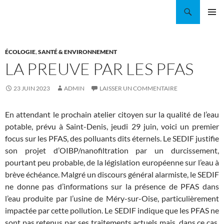
Aller
Recherche
Coordination EAU Île-de-France
au
MENU
contenu
PRINCI
ÉCOLOGIE
,
SANTÉ & ENVIRONNEMENT
LA PREUVE PAR LES PFAS
23 JUIN 2023
ADMIN
LAISSER UN COMMENTAIRE
En attendant le prochain atelier citoyen sur la qualité de l’eau
potable, prévu à Saint-Denis, jeudi 29 juin, voici un premier
focus sur les PFAS, des polluants dits éternels. Le SEDIF justifie
son projet d’OIBP/nanofiltration par un durcissement,
pourtant peu probable, de la législation européenne sur l’eau à
brève échéance. Malgré un discours général alarmiste, le SEDIF
ne donne pas d’informations sur la présence de PFAS dans
l’eau produite par l’usine de Méry-sur-Oise, particulièrement
impactée par cette pollution. Le SEDIF indique que les PFAS ne
sont pas retenus par ses traitements actuels mais, dans ce cas,