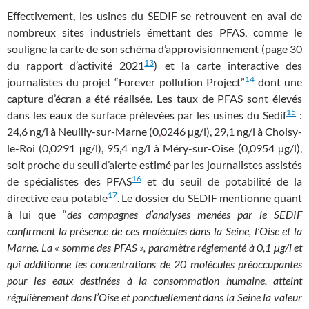
Effectivement, les usines du SEDIF se retrouvent en aval de
nombreux sites industriels émettant des PFAS, comme le
souligne la carte de son schéma d’approvisionnement (page 30
13
du rapport d’activité 2021
) et la carte interactive des
14
journalistes du projet “Forever pollution Project”
dont une
capture d’écran a été réalisée. Les taux de PFAS sont élevés
15
dans les eaux de surface prélevées par les usines du Sedif
:
24,6 ng/l à Neuilly-sur-Marne (0
,
0246 µg/l), 29,1 ng/l à Choisy-
le-Roi (0,0291 µg/l), 95,4 ng/l à Méry-sur-Oise (0,0954 µg/l),
soit proche du seuil d’alerte estimé par les journalistes assistés
16
de spécialistes des PFAS
et du seuil de potabilité de la
17
directive eau potable
. Le dossier du SEDIF mentionne quant
à lui que “
des campagnes d’analyses menées par le SEDIF
confirment la présence de ces molécules dans la Seine, l’Oise et la
Marne. La « somme des PFAS », paramètre réglementé à 0,1 μg/l et
qui additionne les concentrations de 20 molécules préoccupantes
pour les eaux destinées à la consommation humaine, atteint
régulièrement dans l’Oise et ponctuellement dans la Seine la valeur