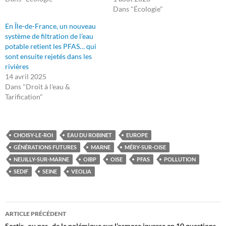
Dans "Écologie"
En Île-de-France, un nouveau
système de filtration de l’eau
potable retient les PFAS… qui
sont ensuite rejetés dans les
rivières
14 avril 2025
Dans "Droit à l'eau &
Tarification"
CHOISY-LE-ROI
EAU DU ROBINET
EUROPE
GÉNÉRATIONS FUTURES
MARNE
MÉRY-SUR-OISE
NEUILLY-SUR-MARNE
OIBP
OISE
PFAS
POLLUTION
SEDIF
SEINE
VEOLIA
Navigation
ARTICLE PRÉCÉDENT
Sortir -ou pas- de la polémique sur l’osmose inverse en 10 questions