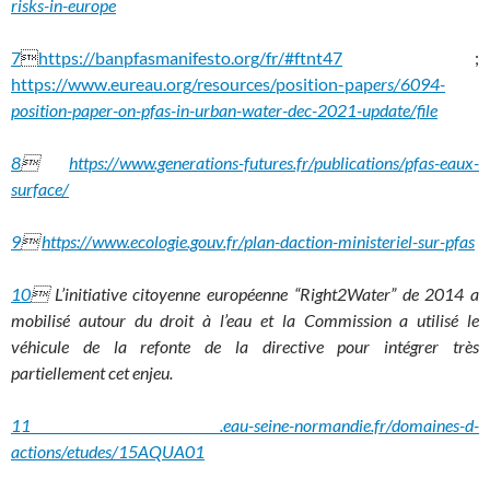
risks-in-europe
7

https://banpfasmanifesto.org/fr/#ftnt47
;
https://www.eureau.org/resources/position-pap
ers/6094-
position-paper-on-pfas-in-urban-water-dec-2021-update/file
8

https://www.generations-futures.fr/publications/pfas-eaux-
surface/
9

https://www.ecologie.gouv.fr/plan-daction-ministeriel-sur-pfas
10
 L’initiative citoyenne européenne “Right2Water” de 2014 a
mobilisé autour du droit à l’eau et la Commission a utilisé le
véhicule de la refonte de la directive pour intégrer très
partiellement cet enjeu.
11 .eau-seine-normandie.fr/domaines-d-
actions/etudes/15AQUA01