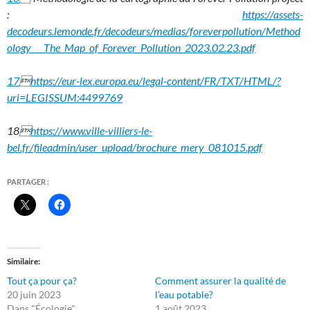
:
https://assets-
decodeurs.lemonde.fr/decodeurs/medias/foreverpollution/Method
ology___The_Map_of_Forever_Pollution_2023.02.23.pdf
17

https://eur-lex.europa.eu/legal-content/FR/TXT/HTML/?
uri=LEGISSUM:4499769
18
https://www.ville-villiers-le-
bel.fr/fileadmin/user_upload/brochure_mery_081015.pdf
PARTAGER :
Similaire
Tout ça pour ça?
Comment assurer la qualité de
20 juin 2023
l’eau potable?
Dans "Écologie"
1 août 2023