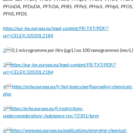
PFUnDA, PFDoDA, PFTrDA, PFBS, PFPeS, PFHxS, PFHpS, PFOS,
PFNS, PFDS.
https://eur-lex.europa.eu/legal-content/FR/TXT/PDF/?
uri=CELEX:32020L2184
2
 0,1 microgramme par litre (µg/L) ou 100 nanogrammes (nm/L)
3

https://eur-lex.europa.eu/legal-content/FR/TXT/PDF/?
uri=CELEX:32020L2184
4

https://echa.europa.eu/fr/hot-topics/perfluoroalkyl-chemicals-
pfas
5

https://echa.europa.eu/fr/restrictions-
underconsideration/-/substance-rev/72301/term
6

https://www.eea.europa.eu/publications/emerging-chemical-