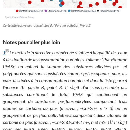
Carte interactive des journalistes du “Forever pollution Project”
Notes pour aller plus loin

1
Le texte de la directive européenne relative à la qualité des eaux
à destination de la consommation humaine explique : “Par «Somme
PFAS», on entend la somme des substances alkylées per- et
polyfluorées qui sont considérées comme préoccupantes pour les
eaux destinées à la consommation humaine et dont la liste figure à
l’annexe III, partie B, point 3. Il s’agit d’un sous-ensemble des
substances constituant le Total PFAS qui contiennent un
groupement de substances perfluoroalkylées comportant trois
atomes de carbone ou plus (à savoir, –CnF2n–, n ≥ 3) ou un
groupement de perfluoroalkyléthers comportant deux atomes de
carbone ou plus (à savoir, –CnF2nOCmF2 m–, n et m≥ 1).” Il s’agit
donc des PFBA, FPeA, PFHxA, PFHpA, PFOA, PFNA, PFDA,