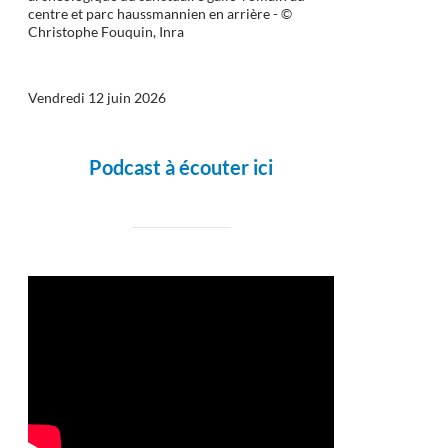
centre et parc haussmannien en arrière - ©
Christophe Fouquin, Inra
Vendredi 12 juin 2026
rojet du SEDIF
Podcast à écouter ici