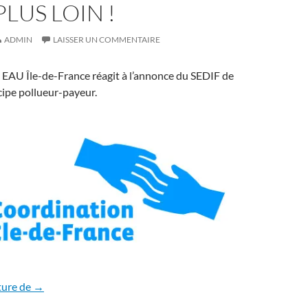
PLUS LOIN !
ADMIN
LAISSER UN COMMENTAIRE
 EAU Île-de-France réagit à l’annonce du SEDIF de
cipe pollueur-payeur.
Bravo au SEDIF pour son revirement mais il faut aller plus l
ture de
→