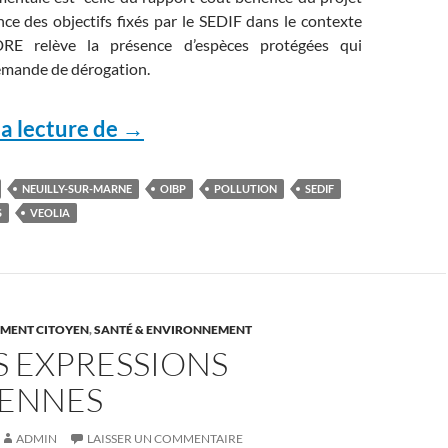
nce des objectifs fixés par le SEDIF dans le contexte
DRE relève la présence d’espèces protégées qui
emande de dérogation.
Les associations bousculent le p
a lecture de
→
NEUILLY-SUR-MARNE
OIBP
POLLUTION
SEDIF
S
VEOLIA
MENT CITOYEN
,
SANTÉ & ENVIRONNEMENT
S EXPRESSIONS
ENNES
ADMIN
LAISSER UN COMMENTAIRE