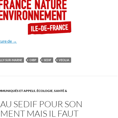
Un projet dangereux
ture de
→
LLY-SUR-MARNE
OIBP
SEDIF
VEOLIA
MUNIQUÉS ET APPELS
,
ÉCOLOGIE
,
SANTÉ &
AU SEDIF POUR SON
MENT MAIS IL FAUT