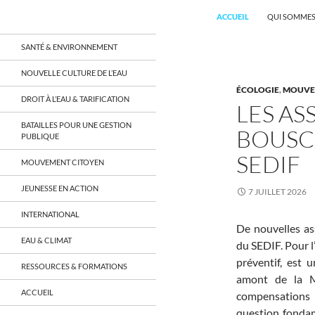
Recherche
Coordination EAU Île-de-France
ACCUEIL
QUI SOMMES
Aller
un réseau qui réunit citoyens et
SANTÉ & ENVIRONNEMENT
associations autour de la ressource
au
en eau en Île-de-France et sur tout le
contenu
NOUVELLE CULTURE DE L’EAU
territoire français, sur tous les
ÉCOLOGIE
,
MOUVE
aspects: social, environnemental,
DROIT À L’EAU & TARIFICATION
économique, juridique, de la santé,
LES AS
culturel…
BATAILLES POUR UNE GESTION
BOUSC
PUBLIQUE
SEDIF
MOUVEMENT CITOYEN
JEUNESSE EN ACTION
7 JUILLET 2026
INTERNATIONAL
De nouvelles as
EAU & CLIMAT
du SEDIF. Pour l
préventif, est 
RESSOURCES & FORMATIONS
amont de la M
ACCUEIL
compensations 
question fondam