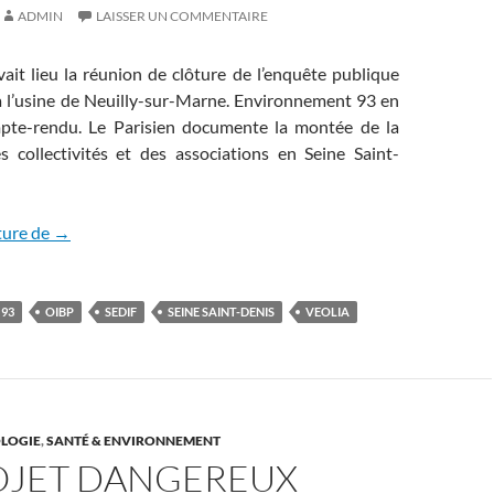
ADMIN
LAISSER UN COMMENTAIRE
avait lieu la réunion de clôture de l’enquête publique
 à l’usine de Neuilly-sur-Marne. Environnement 93 en
mpte-rendu. Le Parisien documente la montée de la
s collectivités et des associations en Seine Saint-
Toujours pas de réponses aux interrogations du public
ture de
→
93
OIBP
SEDIF
SEINE SAINT-DENIS
VEOLIA
LOGIE
,
SANTÉ & ENVIRONNEMENT
OJET DANGEREUX