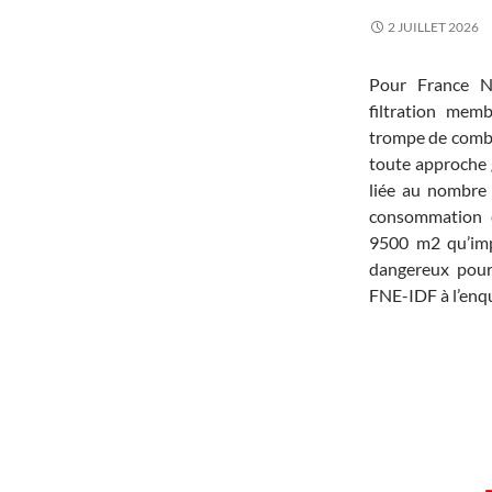
2 JUILLET 2026
Pour France Na
filtration me
trompe de combat
toute approche 
liée au nombre 
consommation él
9500 m2 qu’impl
dangereux pour 
FNE-IDF à l’enqu