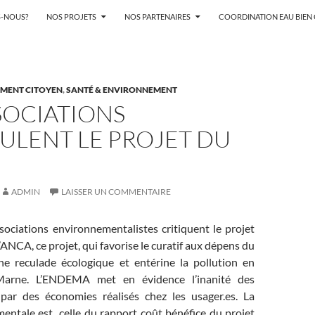
-NOUS?
NOS PROJETS
NOS PARTENAIRES
COORDINATION EAU BIE
MENT CITOYEN
,
SANTÉ & ENVIRONNEMENT
SOCIATIONS
ULENT LE PROJET DU
ADMIN
LAISSER UN COMMENTAIRE
sociations environnementalistes critiquent le projet
’ANCA, ce projet, qui favorise le curatif aux dépens du
une reculade écologique et entérine la pollution en
arne. L’ENDEMA met en évidence l’inanité des
par des économies réalisés chez les usager.es. La
entale est celle du rapport coût bénéfice du projet