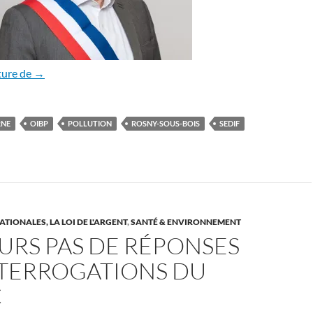
Fortes expressions rosnéennes
ture de
→
RNE
OIBP
POLLUTION
ROSNY-SOUS-BOIS
SEDIF
TIONALES, LA LOI DE L'ARGENT
,
SANTÉ & ENVIRONNEMENT
URS PAS DE RÉPONSES
NTERROGATIONS DU
C