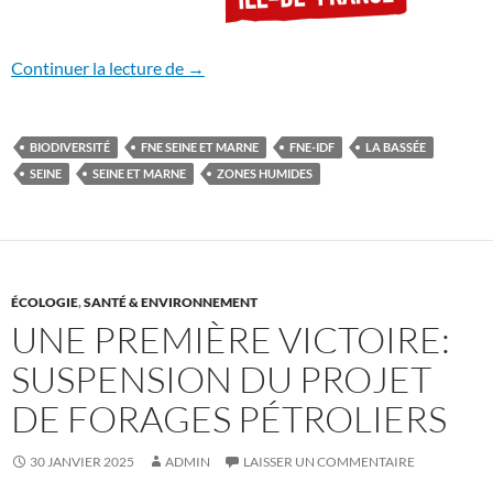
La Bassée: inonder les champs pour mieux
Continuer la lecture de
→
BIODIVERSITÉ
FNE SEINE ET MARNE
FNE-IDF
LA BASSÉE
SEINE
SEINE ET MARNE
ZONES HUMIDES
ÉCOLOGIE
,
SANTÉ & ENVIRONNEMENT
UNE PREMIÈRE VICTOIRE:
SUSPENSION DU PROJET
DE FORAGES PÉTROLIERS
30 JANVIER 2025
ADMIN
LAISSER UN COMMENTAIRE