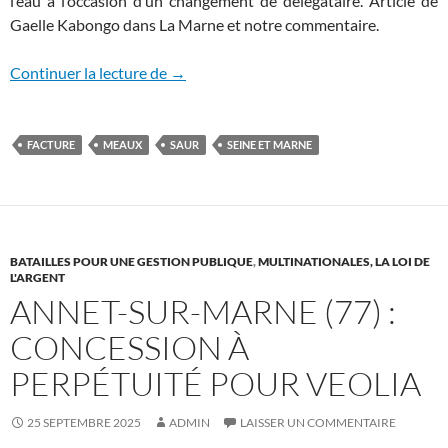
l’eau à l’occasion d’un changement de délégataire. Article de
Gaelle Kabongo dans La Marne et notre commentaire.
Pays de Meaux (77) : augmentation massi
Continuer la lecture de
→
FACTURE
MEAUX
SAUR
SEINE ET MARNE
BATAILLES POUR UNE GESTION PUBLIQUE
,
MULTINATIONALES, LA LOI DE
L'ARGENT
ANNET-SUR-MARNE (77) :
CONCESSION À
PERPÉTUITÉ POUR VEOLIA
25 SEPTEMBRE 2025
ADMIN
LAISSER UN COMMENTAIRE