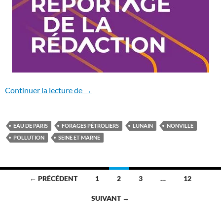
Nonville en lutte contre de nouveaux for
Continuer la lecture de
→
EAU DE PARIS
FORAGES PÉTROLIERS
LUNAIN
NONVILLE
POLLUTION
SEINE ET MARNE
Navigation
← PRÉCÉDENT
1
2
3
…
12
des
SUIVANT →
articles