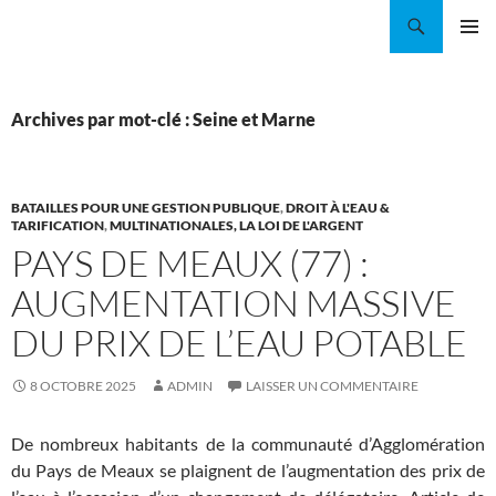
Aller
Recherche
Coordination EAU Île-de-France
au
MENU
contenu
PRINCI
Archives par mot-clé : Seine et Marne
BATAILLES POUR UNE GESTION PUBLIQUE
,
DROIT À L'EAU &
TARIFICATION
,
MULTINATIONALES, LA LOI DE L'ARGENT
PAYS DE MEAUX (77) :
AUGMENTATION MASSIVE
DU PRIX DE L’EAU POTABLE
8 OCTOBRE 2025
ADMIN
LAISSER UN COMMENTAIRE
De nombreux habitants de la communauté d’Agglomération
du Pays de Meaux se plaignent de l’augmentation des prix de