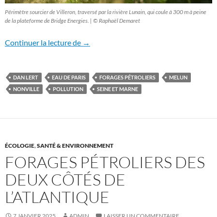
Périmètre sourcier de Villeron, traversé par la rivière Lunain, qui coule à 300 m à peine
de la plateforme de Bridge Energies. | © Raphaël Demaret
Une première victoire: suspension du pro
Continuer la lecture de
→
DAN LERT
EAU DE PARIS
FORAGES PÉTROLIERS
MELUN
NONVILLE
POLLUTION
SEINE ET MARNE
ÉCOLOGIE
,
SANTÉ & ENVIRONNEMENT
FORAGES PÉTROLIERS DES
DEUX CÔTÉS DE
L’ATLANTIQUE
7 JANVIER 2025
ADMIN
LAISSER UN COMMENTAIRE