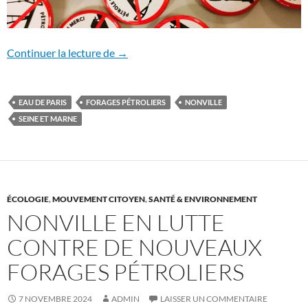
Forages pétroliers des deux côtés de l’At
Continuer la lecture de
→
EAU DE PARIS
FORAGES PÉTROLIERS
NONVILLE
SEINE ET MARNE
ÉCOLOGIE
,
MOUVEMENT CITOYEN
,
SANTÉ & ENVIRONNEMENT
NONVILLE EN LUTTE
CONTRE DE NOUVEAUX
FORAGES PÉTROLIERS
7 NOVEMBRE 2024
ADMIN
LAISSER UN COMMENTAIRE